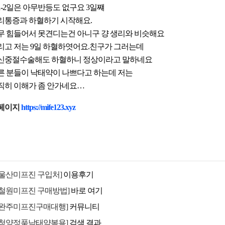
1-2일은 아무반등도 없구요 3일쨰
리통증과 하혈하기 시작해요.
무 힘들어서 못견디는건 아니구 걍 생리와 비슷해요
리고 저는 9일 하혈하엿어요.친구가 그러는데
신중절수술해도 하혈하니 정상이라고 말하네요
른 분들이 낙태약이 나쁘다고 하는데 저는
직히 이해가 좀 안가네요…
페이지
https://mife123.xyz
[울산미프진 구입처]
이용후기
[철원미프진 구매방법]
바로 여기
[완주미프진구매대행]
커뮤니티
[청양정품낙태약복용]
검색 결과