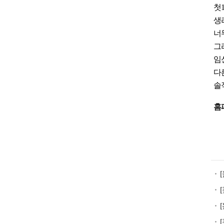
첫
생
너
그
임
다
솔
낙
홈
태
유
도
제
구
입
미
프
진