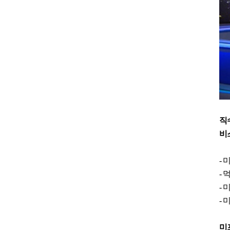
직
비
-
-
-
-
미