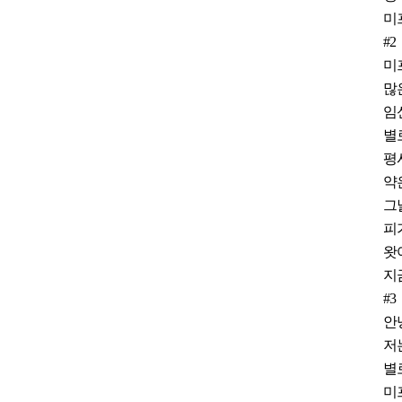
미
#2
미
많
임
별
평
약
그
피
왓
지
#3
안
저
별
미