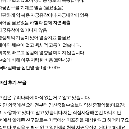
. 마취가 필요없으며 생리통 정도의 복통입니다.
. 자궁입구를 기계로 벌림 (필요없음)
. 간편하게 약 복용 자궁유착이나 자궁내막이 없음
. 긁어낼 필요없음 하혈과 함께 자연배출
. 자궁유착이 일어나지 않음
. 항생제의 기능이 있어 염증치료 불필요
. 태아의 훼손이 없고 육체적 고통이 없습니다.
. 회복도 빠르고 성감에 영향을 미치지 않습니다
 수술에 비해 아주 저렴한 비용 38만-45만
.낙태실패율 십만명 중 1명 0.001%
프진 후기-모음
프진은 우리나라에 아직 없는거로 알고 있습니다.
지만 외국에선 오래전부터 임신중절수술보다 임신중절약물(미프진)
이 사용하고 있다고 알고 있습니다.저는 직접사용해본건 아니지만
북에서 알게된 친구말로는 미국에선 미프진을 제창한다고 하더라구요
각보다 부작용도 별로 없고 일반생리처럼 자연유산이 된다고 하네요