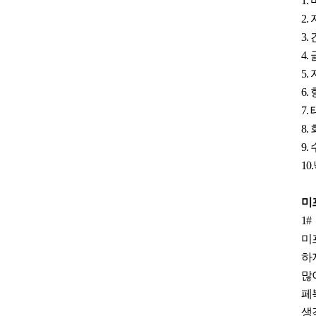
1
2
3
4
5
6
7
8
9.
10
미
1#
미
하
많
페
생