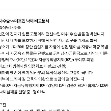
태수술 vs 미프진 낙태 비교분석
입식낙태수술
. 인간이 견디기 힘든 고통이라 전신수면 마취 후 손발을 결박합니다.
. 임신시 태아를 보호하기 위해 꽉 닫힌 자궁입구를 기계로 벌림
. 청소기보다 30배 강한 흡입기를 자궁에 삽입 빨아냄-자궁내막증 유발
. 나머지 자궁속 잔류물은 규렛으로 긁어냄-자궁천공으로 사망에 이름
 영양제주사(10만-15만)와 자궁유착방지제(10만) 투여후 퇴원
. 최소 2회 병원내원 염증치료가 필요(5만원)
. 태아의 훼손이 크며 임산부의 육체적.정신적 고통이 큽니다.
. 회복이 느리며 질 근육의 이완으로 성감이 떨어집니다.
. 수술50만 자궁유착방지제10만 영양제15만 염증치료5만 합계70-120만
.낙태실패율 천명 중 1명 0.1%
프진