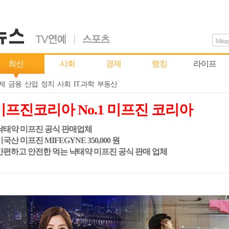
Mifeg
최신
사회
경제
랭킹
라이프
제
금융
산업
정치
사회
IT.과학
부동산
미프진코리아 No.1 미프진 코리아
 낙태약 미프진 공식 판매업체
 미국산 미프진 MIFEGYNE 350,000 원
 간편하고 안전한 먹는 냑태약 미프진 공식 판매 업체