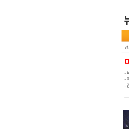
경
-
-
-