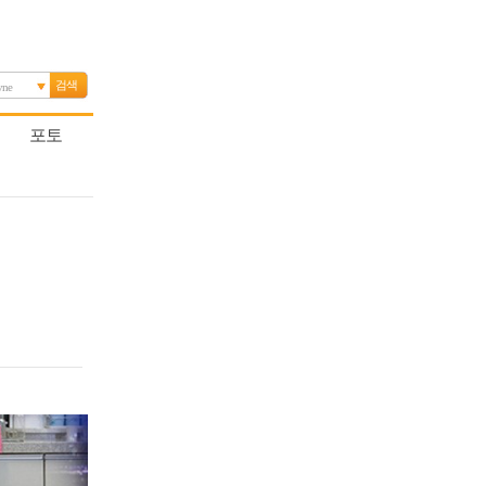
검색
yne
포토