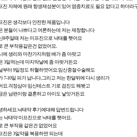
프진 자체에 원래 항생제성분이 있어 염증치료도 필요 없다고 하더라구
프진은 생각보다 안전한 제품입니다
은 분들이 나쁘다고 여론하는데 저는 제창합니다
신8주일때 저는 미프진으로 낙태를 햇어요
로 큰 부작용같은건 없었어요.
시에 생리와 마찬가지처럼 배가 좀 아팟고
은 3일먹는데 마지막날에 좀 아팟거든요
날부터 9일정도 하혈하엿어요.임신중절수술해도
가 7-10일 피가 납니다.그리고 저는 한달뒤에 다시 생리가
어요.걱정삼아 임신테스트 기로 검진도 해봣고
금은 남편이랑 결혼하고 아이도 낳앗거든요
녕하세요.낙태약 후기에대해 답변드립니다
는 낙태약 미프진으로 낙태를 햇어요.
로 큰 부작용 같은건 없었어요
프진은 3일약을 복용하면 되는데