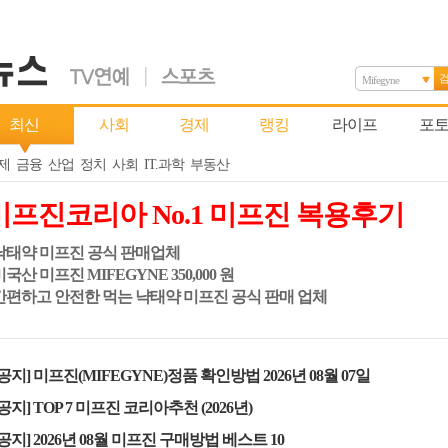
Mifegyne
최신
사회
경제
랭킹
라이프
포
제
금융
산업
정치
사회
IT.과학
부동산
미프진코리아 No.1 미프진 복용후기
 낙태약 미프진 공식 판매업체
 미국산 미프진 MIFEGYNE 350,000 원
 간편하고 안전한 먹는 냑태약 미프진 공식 판매 업체
[공지] 미프진(MIFEGYNE)정품 확인방법 2026년 08월 07일
[공지] TOP 7 미프진 코리아추천 (2026년)
[공지] 2026년 08월 미프진 구매방법 베스트 10