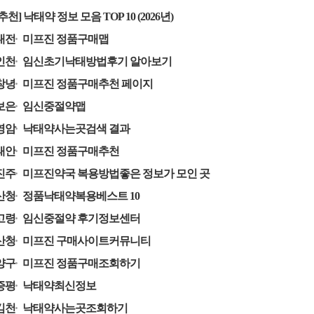
[추천] 낙태약 정보 모음 TOP 10 (2026년)
대전
미프진 정품구매맵
인천
임신초기낙태방법후기 알아보기
창녕
미프진 정품구매추천 페이지
보은
임신중절약맵
영암
낙태약사는곳검색 결과
태안
미프진 정품구매추천
진주
미프진약국 복용방법좋은 정보가 모인 곳
산청
정품낙태약복용베스트 10
고령
임신중절약 후기정보센터
산청
미프진 구매사이트커뮤니티
양구
미프진 정품구매조회하기
증평
낙태약최신정보
김천
낙태약사는곳조회하기