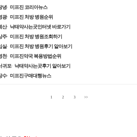
창녕
미프진 코리아뉴스
영광
미프진 처방 병원순위
예산
낙태약사는곳인터넷 바로가기
상주
미프진 처방 병원조회하기
임실
미프진 처방 병원후기 알아보기
영천
미프진약국 복용방법순위
서귀포
낙태약사는곳후기 알아보기
장수
미프진구매대행뉴스
1
2
3
>>