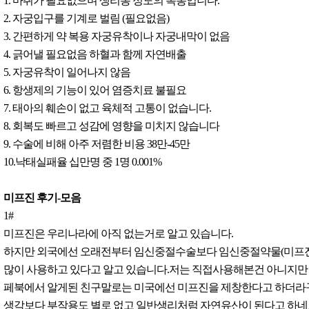
1. 마취가 필요없으며 생리통 정도의 복통입니다.
2. 자궁입구를 기계로 벌림 (필요없음)
3. 간편하게 약 복용 자궁유착이나 자궁내막이 없음
4. 긁어낼 필요없음 하혈과 함께 자연배출
5. 자궁유착이 일어나지 않음
6. 항생제의 기능이 있어 염증치료 불필요
7. 태아의 훼손이 없고 육체적 고통이 없습니다.
8. 회복도 빠르고 성감에 영향을 미치지 않습니다
9. 수술에 비해 아주 저렴한 비용 38만-45만
10.낙태실패율 십만명 중 1명 0.001%
미프진 후기-모음
1#
미프진은 우리나라에 아직 없는거로 알고 있습니다.
하지만 외국에선 오래전부터 임신중절수술보다 임신중절약물(미프진
많이 사용하고 있다고 알고 있습니다.저는 직접사용해본건 아니지만
페북에서 알게된 친구말로는 미국에선 미프진을 제창한다고 하더라
생각보다 부작용도 별로 없고 일반생리처럼 자연유산이 된다고 하