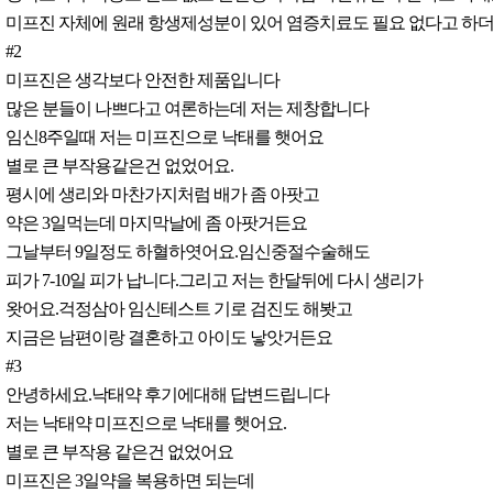
미프진 자체에 원래 항생제성분이 있어 염증치료도 필요 없다고 하더
#2
미프진은 생각보다 안전한 제품입니다
많은 분들이 나쁘다고 여론하는데 저는 제창합니다
임신8주일때 저는 미프진으로 낙태를 햇어요
별로 큰 부작용같은건 없었어요.
평시에 생리와 마찬가지처럼 배가 좀 아팟고
약은 3일먹는데 마지막날에 좀 아팟거든요
그날부터 9일정도 하혈하엿어요.임신중절수술해도
피가 7-10일 피가 납니다.그리고 저는 한달뒤에 다시 생리가
왓어요.걱정삼아 임신테스트 기로 검진도 해봣고
지금은 남편이랑 결혼하고 아이도 낳앗거든요
#3
안녕하세요.낙태약 후기에대해 답변드립니다
저는 낙태약 미프진으로 낙태를 햇어요.
별로 큰 부작용 같은건 없었어요
미프진은 3일약을 복용하면 되는데