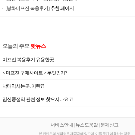
공
[봉화미프진 복용후기]
추천 페이지
식
미
프
진,
미
오늘의 주요
핫뉴스
프
진
미프진 복용후기 유용한곳
가
< 미프진 구매사이트 > 무엇인가?
격,
미
낙태약사는곳, 이란??
프
진
임신중절약 관련 정보 찾으시나요.??
공
식,
미
서비스안내 | 뉴스도움말 | 문제신고
프
본 컨텐츠의 저작권은 제공처에 있으며, 이를 무단 이용하는 경우