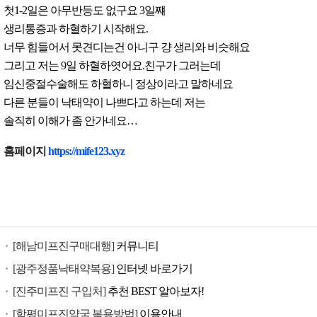
첫1-2일은 아무반등도 없구요 3일쨰
생리통증과 하혈하기 시작해요.
너무 힘들어서 못견디는건 아니구 걍 생리와 비슷해요
그리고 저는 9일 하혈하엿어요.친구가 그러는데
임신중절수술해도 하혈하니 정상이라고 말하네요
다른 분들이 낙태약이 나쁘다고 하는데 저는
솔직히 이해가 좀 안가네요…
낙
홈페이지
https://mife123.xyz
태
유
도
제
구
[해남미프진구매대행]
커뮤니티
입
미
[광주정품낙태약복용]
인터넷 바로가기
프
[진주미프진 구입처]
추천 BEST 알아보자!
진
[함평미프진약국 복용방법]
이용안내