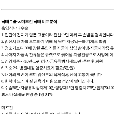
낙태수술 vs 미프진 낙태 비교분석
흡입식낙태수술
1. 인간이 견디기 힘든 고통이라 전신수면 마취 후 손발을 결박합니다
2. 임신시 태아를 보호하기 위해 꽉 닫힌 자궁입구를 기계로 벌림
3. 청소기보다 30배 강한 흡입기를 자궁에 삽입 빨아냄-자궁내막증 
4. 나머지 자궁속 잔류물은 규렛으로 긁어냄-자궁천공으로 사망에 
5. 영양제주사(10만-15만)와 자궁유착방지제(10만) 투여후 퇴원
6. 최소 2회 병원내원 염증치료가 필요(5만원)
7. 태아의 훼손이 크며 임산부의 육체적.정신적 고통이 큽니다.
8. 회복이 느리며 질 근육의 이완으로 성감이 떨어집니다.
9. 수술50만 자궁유착방지제10만 영양제15만 염증치료5만 합계70-12
10.낙태실패율 천명 중 1명 0.1%
미프진