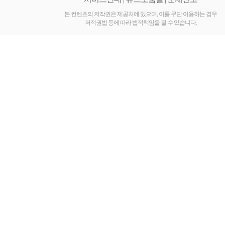
진
공
본 컨텐츠의 저작권은 제공처에 있으며, 이를 무단 이용하는 경우
저적권법 등에 따라 법적책임을 질 수 있습니다.
식
유
통
몰
낙
태
유
도
제
부
작
용
미
프
진