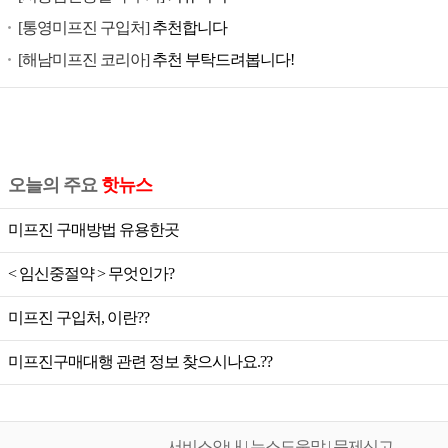
공
[통영미프진 구입처]
추천합니다
식
[해남미프진 코리아]
추천 부탁드려봅니다!
미
프
진,
미
프
오늘의 주요
핫뉴스
진
가
미프진 구매방법 유용한곳
격,
미
< 임신중절약 > 무엇인가?
프
미프진 구입처, 이란??
진
공
미프진구매대행 관련 정보 찾으시나요.??
식,
미
프
서비스안내 | 뉴스도움말 | 문제신고