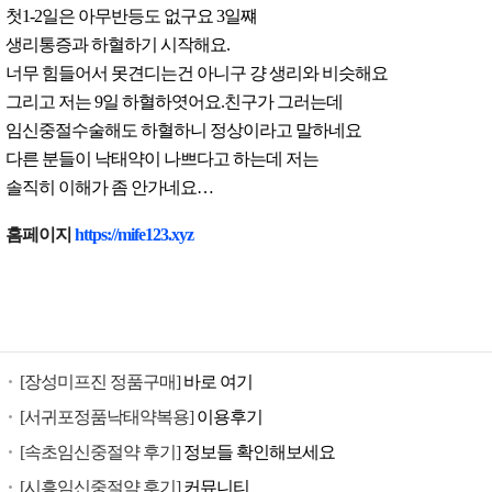
첫1-2일은 아무반등도 없구요 3일쨰
생리통증과 하혈하기 시작해요.
너무 힘들어서 못견디는건 아니구 걍 생리와 비슷해요
그리고 저는 9일 하혈하엿어요.친구가 그러는데
임신중절수술해도 하혈하니 정상이라고 말하네요
다른 분들이 낙태약이 나쁘다고 하는데 저는
솔직히 이해가 좀 안가네요…
낙
홈페이지
https://mife123.xyz
태
유
도
제
구
[장성미프진 정품구매]
바로 여기
입
미
[서귀포정품낙태약복용]
이용후기
프
[속초임신중절약 후기]
정보들 확인해보세요
진
[시흥임신중절약 후기]
커뮤니티