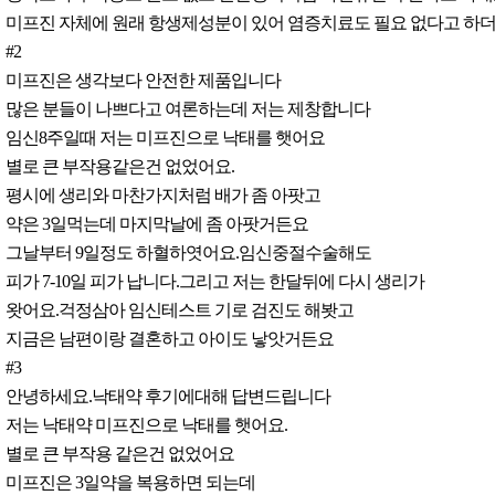
미프진 자체에 원래 항생제성분이 있어 염증치료도 필요 없다고 하더
#2
미프진은 생각보다 안전한 제품입니다
많은 분들이 나쁘다고 여론하는데 저는 제창합니다
임신8주일때 저는 미프진으로 낙태를 햇어요
별로 큰 부작용같은건 없었어요.
평시에 생리와 마찬가지처럼 배가 좀 아팟고
약은 3일먹는데 마지막날에 좀 아팟거든요
그날부터 9일정도 하혈하엿어요.임신중절수술해도
피가 7-10일 피가 납니다.그리고 저는 한달뒤에 다시 생리가
왓어요.걱정삼아 임신테스트 기로 검진도 해봣고
지금은 남편이랑 결혼하고 아이도 낳앗거든요
#3
안녕하세요.낙태약 후기에대해 답변드립니다
저는 낙태약 미프진으로 낙태를 햇어요.
별로 큰 부작용 같은건 없었어요
미프진은 3일약을 복용하면 되는데