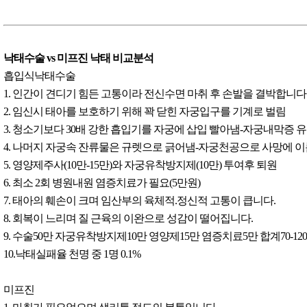
낙태수술 vs 미프진 낙태 비교분석
흡입식낙태수술
1. 인간이 견디기 힘든 고통이라 전신수면 마취 후 손발을 결박합니다
2. 임신시 태아를 보호하기 위해 꽉 닫힌 자궁입구를 기계로 벌림
3. 청소기보다 30배 강한 흡입기를 자궁에 삽입 빨아냄-자궁내막증 
4. 나머지 자궁속 잔류물은 규렛으로 긁어냄-자궁천공으로 사망에 
5. 영양제주사(10만-15만)와 자궁유착방지제(10만) 투여후 퇴원
6. 최소 2회 병원내원 염증치료가 필요(5만원)
7. 태아의 훼손이 크며 임산부의 육체적.정신적 고통이 큽니다.
8. 회복이 느리며 질 근육의 이완으로 성감이 떨어집니다.
9. 수술50만 자궁유착방지제10만 영양제15만 염증치료5만 합계70-12
10.낙태실패율 천명 중 1명 0.1%
미프진