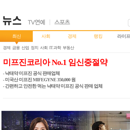
최신
사회
경제
랭킹
라이
경제
금융
산업
정치
사회
IT.과학
부동산
미프진코리아 No.1 임신중절약
- 낙태약 미프진 공식 판매업체
- 미국산 미프진 MIFEGYNE 350,000 원
- 간편하고 안전한 먹는 냑태약 미프진 공식 판매 업체