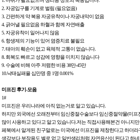
1. 마취가 필요없으며 생리통 정도의 복통입니다.
2. 자궁입구를 기계로 벌림 (필요없음)
3. 간편하게 약 복용 자궁유착이나 자궁내막이 없음
4. 긁어낼 필요없음 하혈과 함께 자연배출
5. 자궁유착이 일어나지 않음
6. 항생제의 기능이 있어 염증치료 불필요
7. 태아의 훼손이 없고 육체적 고통이 없습니다.
8. 회복도 빠르고 성감에 영향을 미치지 않습니다
9. 수술에 비해 아주 저렴한 비용 38만-45만
10.낙태실패율 십만명 중 1명 0.001%
미프진 후기-모음
1#
미프진은 우리나라에 아직 없는거로 알고 있습니다.
하지만 외국에선 오래전부터 임신중절수술보다 임신중절약물(미프진
많이 사용하고 있다고 알고 있습니다.저는 직접사용해본건 아니지만
페북에서 알게된 친구말로는 미국에선 미프진을 제창한다고 하더라
생각보다 부작용도 별로 없고 일반생리처럼 자연유산이 된다고 하