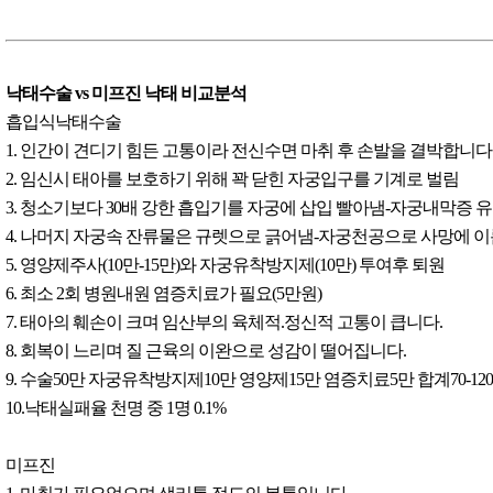
낙태수술 vs 미프진 낙태 비교분석
흡입식낙태수술
1. 인간이 견디기 힘든 고통이라 전신수면 마취 후 손발을 결박합니다
2. 임신시 태아를 보호하기 위해 꽉 닫힌 자궁입구를 기계로 벌림
3. 청소기보다 30배 강한 흡입기를 자궁에 삽입 빨아냄-자궁내막증 
4. 나머지 자궁속 잔류물은 규렛으로 긁어냄-자궁천공으로 사망에 
5. 영양제주사(10만-15만)와 자궁유착방지제(10만) 투여후 퇴원
6. 최소 2회 병원내원 염증치료가 필요(5만원)
7. 태아의 훼손이 크며 임산부의 육체적.정신적 고통이 큽니다.
8. 회복이 느리며 질 근육의 이완으로 성감이 떨어집니다.
9. 수술50만 자궁유착방지제10만 영양제15만 염증치료5만 합계70-12
10.낙태실패율 천명 중 1명 0.1%
미프진