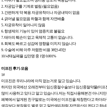
1. 마취가 필요없으며 생리통 정도의 복통입니다.
2. 자궁입구를 기계로 벌림 (필요없음)
3. 간편하게 약 복용 자궁유착이나 자궁내막이 없음
4. 긁어낼 필요없음 하혈과 함께 자연배출
5. 자궁유착이 일어나지 않음
6. 항생제의 기능이 있어 염증치료 불필요
7. 태아의 훼손이 없고 육체적 고통이 없습니다.
8. 회복도 빠르고 성감에 영향을 미치지 않습니다
9. 수술에 비해 아주 저렴한 비용 38만-45만
10.낙태실패율 십만명 중 1명 0.001%
미프진 후기-모음
1#
미프진은 우리나라에 아직 없는거로 알고 있습니다.
하지만 외국에선 오래전부터 임신중절수술보다 임신중절약물(미프진
많이 사용하고 있다고 알고 있습니다.저는 직접사용해본건 아니지만
페북에서 알게된 친구말로는 미국에선 미프진을 제창한다고 하더라
생각보다 부작용도 별로 없고 일반생리처럼 자연유산이 된다고 하