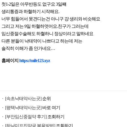
첫1-2일은 아무반등도 없구요 3일쨰
생리통증과 하혈하기 시작해요.
너무 힘들어서 못견디는건 아니구 걍 생리와 비슷해요
그리고 저는 9일 하혈하엿어요.친구가 그러는데
임신중절수술해도 하혈하니 정상이라고 말하네요
다른 분들이 낙태약이 나쁘다고 하는데 저는
솔직히 이해가 좀 안가네요…
낙
홈페이지
https://mife123.xyz
태
유
도
제
구
[속초낙태약사는곳]
순위
입
미
[평택낙태약사는곳]
바로 여기
프
[부안임신중절약 후기]
조회하기
진
[하남미프진약국 복용방법]
조회하기