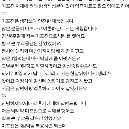
미프진 자체에 원래 항생제성분이 있어 염증치료도 필요 없다고 하더
#2
미프진은 생각보다 안전한 제품입니다
많은 분들이 나쁘다고 여론하는데 저는 제창합니다
임신8주일때 저는 미프진으로 낙태를 햇어요
별로 큰 부작용같은건 없었어요.
평시에 생리와 마찬가지처럼 배가 좀 아팟고
약은 3일먹는데 마지막날에 좀 아팟거든요
그날부터 9일정도 하혈하엿어요.임신중절수술해도
피가 7-10일 피가 납니다.그리고 저는 한달뒤에 다시 생리가
왓어요.걱정삼아 임신테스트 기로 검진도 해봣고
지금은 남편이랑 결혼하고 아이도 낳앗거든요
#3
안녕하세요.낙태약 후기에대해 답변드립니다
저는 낙태약 미프진으로 낙태를 햇어요.
별로 큰 부작용 같은건 없었어요
미프진은 3일약을 복용하면 되는데