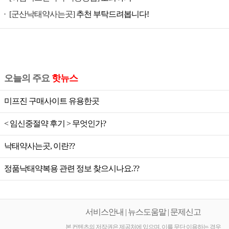
공
[군산낙태약사는곳]
추천 부탁드려봅니다!
식
미
프
진,
미
오늘의 주요
핫뉴스
프
진
미프진 구매사이트 유용한곳
가
< 임신중절약 후기 > 무엇인가?
격,
미
낙태약사는곳, 이란??
프
진
정품낙태약복용 관련 정보 찾으시나요.??
공
식,
미
서비스안내 | 뉴스도움말 | 문제신고
프
본 컨텐츠의 저작권은 제공처에 있으며, 이를 무단 이용하는 경우