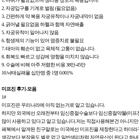
1. 마취가 필요없으며 생리통 정도의 복통입니다.
2. 자궁입구를 기계로 벌림 (필요없음)
3. 간편하게 약 복용 자궁유착이나 자궁내막이 없음
4. 긁어낼 필요없음 하혈과 함께 자연배출
5. 자궁유착이 일어나지 않음
6. 항생제의 기능이 있어 염증치료 불필요
7. 태아의 훼손이 없고 육체적 고통이 없습니다.
8. 회복도 빠르고 성감에 영향을 미치지 않습니다
9. 수술에 비해 아주 저렴한 비용 38만-45만
10.낙태실패율 십만명 중 1명 0.001%
미프진 후기-모음
1#
미프진은 우리나라에 아직 없는거로 알고 있습니다.
하지만 외국에선 오래전부터 임신중절수술보다 임신중절약물(미프진
많이 사용하고 있다고 알고 있습니다.저는 직접사용해본건 아니지만
페북에서 알게된 친구말로는 미국에선 미프진을 제창한다고 하더라
생각보다 부작용도 별로 없고 일반생리처럼 자연유산이 된다고 하