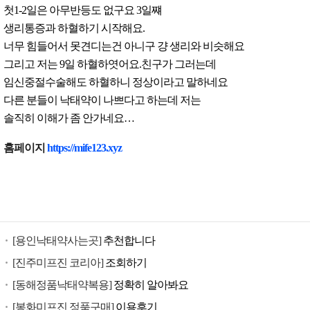
첫1-2일은 아무반등도 없구요 3일쨰
생리통증과 하혈하기 시작해요.
너무 힘들어서 못견디는건 아니구 걍 생리와 비슷해요
그리고 저는 9일 하혈하엿어요.친구가 그러는데
임신중절수술해도 하혈하니 정상이라고 말하네요
다른 분들이 낙태약이 나쁘다고 하는데 저는
솔직히 이해가 좀 안가네요…
낙
홈페이지
https://mife123.xyz
태
유
도
제
구
[용인낙태약사는곳]
추천합니다
입
미
[진주미프진 코리아]
조회하기
프
[동해정품낙태약복용]
정확히 알아봐요
진
[봉화미프진 정품구매]
이용후기