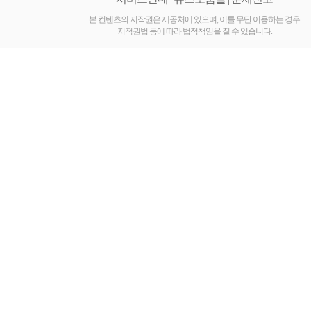
진
공
본 컨텐츠의 저작권은 제공처에 있으며, 이를 무단 이용하는 경우
저적권법 등에 따라 법적책임을 질 수 있습니다.
식
유
통
몰
낙
태
유
도
제
부
작
용
미
프
진