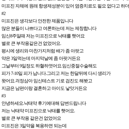
미프진 자체에 원래 항생제성분이 있어 염증치료도 필요 없다고 하더
#2
미프진은 생각보다 안전한 제품입니다
많은 분들이 나쁘다고 여론하는데 저는 제창합니다
임신8주일때 저는 미프진으로 낙태를 햇어요
별로 큰 부작용같은건 없었어요.
평시에 생리와 마찬가지처럼 배가 좀 아팟고
약은 3일먹는데 마지막날에 좀 아팟거든요
그날부터 9일정도 하혈하엿어요.임신중절수술해도
피가 7-10일 피가 납니다.그리고 저는 한달뒤에 다시 생리가
왓어요.걱정삼아 임신테스트 기로 검진도 해봣고
지금은 남편이랑 결혼하고 아이도 낳앗거든요
#3
안녕하세요.낙태약 후기에대해 답변드립니다
저는 낙태약 미프진으로 낙태를 햇어요.
별로 큰 부작용 같은건 없었어요
미프진은 3일약을 복용하면 되는데