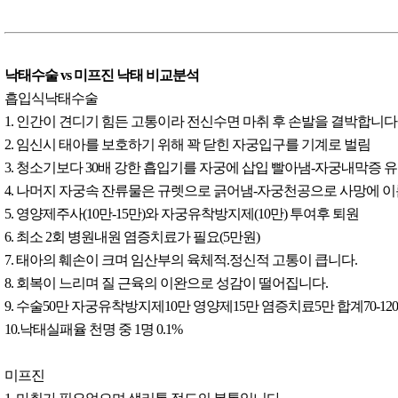
낙태수술 vs 미프진 낙태 비교분석
흡입식낙태수술
1. 인간이 견디기 힘든 고통이라 전신수면 마취 후 손발을 결박합니다
2. 임신시 태아를 보호하기 위해 꽉 닫힌 자궁입구를 기계로 벌림
3. 청소기보다 30배 강한 흡입기를 자궁에 삽입 빨아냄-자궁내막증 
4. 나머지 자궁속 잔류물은 규렛으로 긁어냄-자궁천공으로 사망에 
5. 영양제주사(10만-15만)와 자궁유착방지제(10만) 투여후 퇴원
6. 최소 2회 병원내원 염증치료가 필요(5만원)
7. 태아의 훼손이 크며 임산부의 육체적.정신적 고통이 큽니다.
8. 회복이 느리며 질 근육의 이완으로 성감이 떨어집니다.
9. 수술50만 자궁유착방지제10만 영양제15만 염증치료5만 합계70-12
10.낙태실패율 천명 중 1명 0.1%
미프진