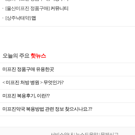
공
[울산미프진 정품구매]
커뮤니티
식
[상주낙태약]
맵
미
프
진,
미
프
오늘의 주요
핫뉴스
진
가
미프진 정품구매 유용한곳
격,
미
< 미프진 처방 병원 > 무엇인가?
프
미프진 복용후기, 이란??
진
공
미프진약국 복용방법 관련 정보 찾으시나요.??
식,
미
프
서비스안내 | 뉴스도움말 | 문제신고