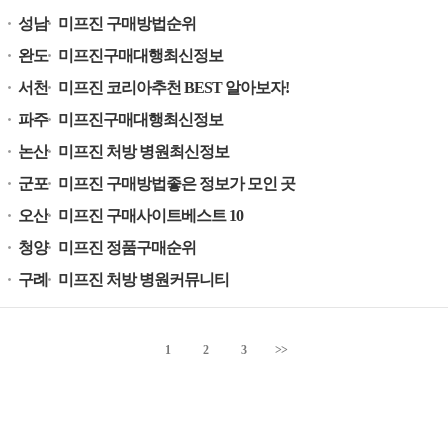
성남
미프진 구매방법순위
완도
미프진구매대행최신정보
서천
미프진 코리아추천 BEST 알아보자!
파주
미프진구매대행최신정보
논산
미프진 처방 병원최신정보
군포
미프진 구매방법좋은 정보가 모인 곳
오산
미프진 구매사이트베스트 10
청양
미프진 정품구매순위
구례
미프진 처방 병원커뮤니티
1
2
3
>>