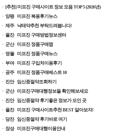
[추천] 미프진 구매사이트 정보 모음 TOP 5 (2026년)
양평
미프진 복용후기뉴스
제주
낙태약추천 부탁드려봅니다!
울진
미프진 구매방법정보센터
군산
미프진 정품구매맵
영월
미프진 정품구매뉴스
부여
미프진 구입처이용후기
공주
미프진 정품구매베스트 10
진안
임신중절약조회하기
군산
미프진구매대행정보들 확인해보세요
진안
임신중절약 후기좋은 정보가 모인 곳
울진
미프진 구매사이트추천 BEST 알아보자!
당진
임신중절약 후기바로 여기
장성
미프진구매대행이용안내