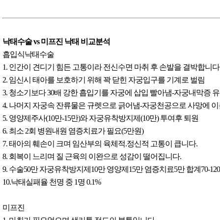
낙태수술 vs 미프진 낙태 비교분석
흡입식낙태수술
1. 인간이 견디기 힘든 고통이라 전신수면 마취 후 손발을 결박합니다
2. 임신시 태아를 보호하기 위해 꽉 닫힌 자궁입구를 기계로 벌림
3. 청소기보다 30배 강한 흡입기를 자궁에 삽입 빨아냄-자궁내막증 
4. 나머지 자궁속 잔류물은 규렛으로 긁어냄-자궁천공으로 사망에 
5. 영양제주사(10만-15만)와 자궁유착방지제(10만) 투여후 퇴원
6. 최소 2회 병원내원 염증치료가 필요(5만원)
7. 태아의 훼손이 크며 임산부의 육체적.정신적 고통이 큽니다.
8. 회복이 느리며 질 근육의 이완으로 성감이 떨어집니다.
9. 수술50만 자궁유착방지제10만 영양제15만 염증치료5만 합계70-12
10.낙태실패율 천명 중 1명 0.1%
미프진