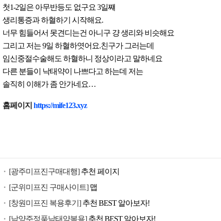
첫1-2일은 아무반등도 없구요 3일쨰
생리통증과 하혈하기 시작해요.
너무 힘들어서 못견디는건 아니구 걍 생리와 비슷해요
그리고 저는 9일 하혈하엿어요.친구가 그러는데
임신중절수술해도 하혈하니 정상이라고 말하네요
다른 분들이 낙태약이 나쁘다고 하는데 저는
솔직히 이해가 좀 안가네요…
낙
홈페이지
https://mife123.xyz
태
유
도
제
구
[광주미프진구매대행]
추천 페이지
입
미
[군위미프진 구매사이트]
맵
프
[창원미프진 복용후기]
추천 BEST 알아보자!
진
[남양주정품낙태약복용]
추천 BEST 알아보자!