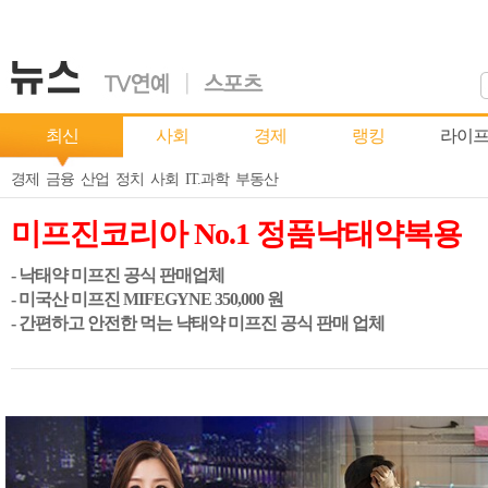
최신
사회
경제
랭킹
라이
경제
금융
산업
정치
사회
IT.과학
부동산
미프진코리아 No.1 정품낙태약복용
- 낙태약 미프진 공식 판매업체
- 미국산 미프진 MIFEGYNE 350,000 원
- 간편하고 안전한 먹는 냑태약 미프진 공식 판매 업체