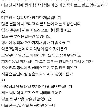
미프진 자체에 원래 항생제성분이 있어 염증치료도 필요 없다고 하더
#2
미프진은 생각보다 안전한 제품입니다
많은 분들이 나쁘다고 여론하는데 저는 제창합니다
임신8주일때 저는 미프진으로 낙태를 햇어요
별로 큰 부작용같은건 없었어요.
평시에 생리와 마찬가지처럼 배가 좀 아팟고
약은 3일먹는데 마지막날에 좀 아팟거든요
그날부터 9일정도 하혈하엿어요.임신중절수술해도
피가 7-10일 피가 납니다.그리고 저는 한달뒤에 다시 생리가
왓어요.걱정삼아 임신테스트 기로 검진도 해봣고
지금은 남편이랑 결혼하고 아이도 낳앗거든요
#3
안녕하세요.낙태약 후기에대해 답변드립니다
저는 낙태약 미프진으로 낙태를 햇어요.
별로 큰 부작용 같은건 없었어요
미프진은 3일약을 복용하면 되는데