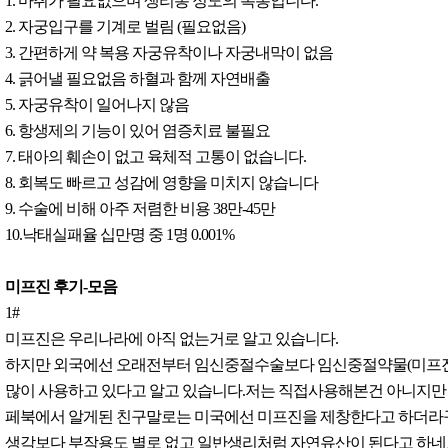
1. 마취가 필요없으며 생리통 정도의 복통입니다.
2. 자궁입구를 기계로 벌림 (필요없음)
3. 간편하게 약 복용 자궁유착이나 자궁내막이 없음
4. 긁어낼 필요없음 하혈과 함께 자연배출
5. 자궁유착이 일어나지 않음
6. 항생제의 기능이 있어 염증치료 불필요
7. 태아의 훼손이 없고 육체적 고통이 없습니다.
8. 회복도 빠르고 성감에 영향을 미치지 않습니다
9. 수술에 비해 아주 저렴한 비용 38만-45만
10.낙태실패율 십만명 중 1명 0.001%
미프진 후기-모음
1#
미프진은 우리나라에 아직 없는거로 알고 있습니다.
하지만 외국에선 오래전부터 임신중절수술보다 임신중절약물(미프진
많이 사용하고 있다고 알고 있습니다.저는 직접사용해본건 아니지만
페북에서 알게된 친구말로는 미국에선 미프진을 제창한다고 하더라
생각보다 부작용도 별로 없고 일반생리처럼 자연유산이 된다고 하