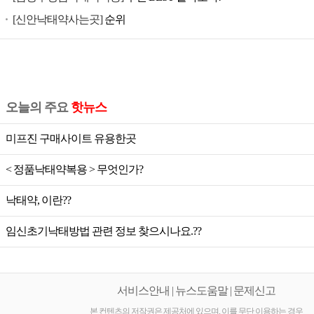
공
[신안낙태약사는곳]
순위
식
미
프
진,
미
오늘의 주요
핫뉴스
프
진
미프진 구매사이트 유용한곳
가
< 정품낙태약복용 > 무엇인가?
격,
미
낙태약, 이란??
프
진
임신초기낙태방법 관련 정보 찾으시나요.??
공
식,
미
서비스안내 | 뉴스도움말 | 문제신고
프
본 컨텐츠의 저작권은 제공처에 있으며, 이를 무단 이용하는 경우