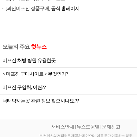
공
[괴산미프진 정품구매]
공식 홈페이지
식
미
프
진,
미
오늘의 주요
핫뉴스
프
진
미프진 처방 병원 유용한곳
가
< 미프진 구매사이트 > 무엇인가?
격,
미
미프진 구입처, 이란??
프
진
낙태약사는곳 관련 정보 찾으시나요.??
공
식,
미
서비스안내 | 뉴스도움말 | 문제신고
프
본 컨텐츠의 저작권은 제공처에 있으며, 이를 무단 이용하는 경우