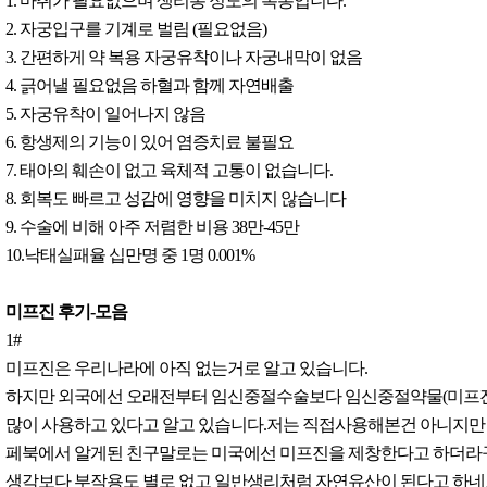
1. 마취가 필요없으며 생리통 정도의 복통입니다.
2. 자궁입구를 기계로 벌림 (필요없음)
3. 간편하게 약 복용 자궁유착이나 자궁내막이 없음
4. 긁어낼 필요없음 하혈과 함께 자연배출
5. 자궁유착이 일어나지 않음
6. 항생제의 기능이 있어 염증치료 불필요
7. 태아의 훼손이 없고 육체적 고통이 없습니다.
8. 회복도 빠르고 성감에 영향을 미치지 않습니다
9. 수술에 비해 아주 저렴한 비용 38만-45만
10.낙태실패율 십만명 중 1명 0.001%
미프진 후기-모음
1#
미프진은 우리나라에 아직 없는거로 알고 있습니다.
하지만 외국에선 오래전부터 임신중절수술보다 임신중절약물(미프진
많이 사용하고 있다고 알고 있습니다.저는 직접사용해본건 아니지만
페북에서 알게된 친구말로는 미국에선 미프진을 제창한다고 하더라
생각보다 부작용도 별로 없고 일반생리처럼 자연유산이 된다고 하