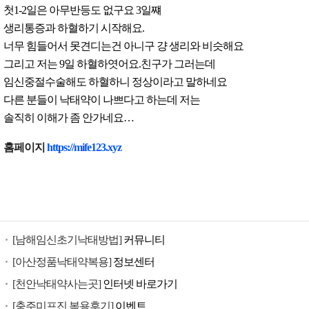
첫1-2일은 아무반등도 없구요 3일쨰
생리통증과 하혈하기 시작해요.
너무 힘들어서 못견디는건 아니구 걍 생리와 비슷해요
그리고 저는 9일 하혈하엿어요.친구가 그러는데
임신중절수술해도 하혈하니 정상이라고 말하네요
다른 분들이 낙태약이 나쁘다고 하는데 저는
솔직히 이해가 좀 안가네요…
낙
홈페이지
https://mife123.xyz
태
유
도
제
구
[남해임신초기낙태방법]
커뮤니티
입
미
[아산정품낙태약복용]
정보센터
프
[천안낙태약사는곳]
인터넷 바로가기
진
[충주미프진 복용후기]
이벤트