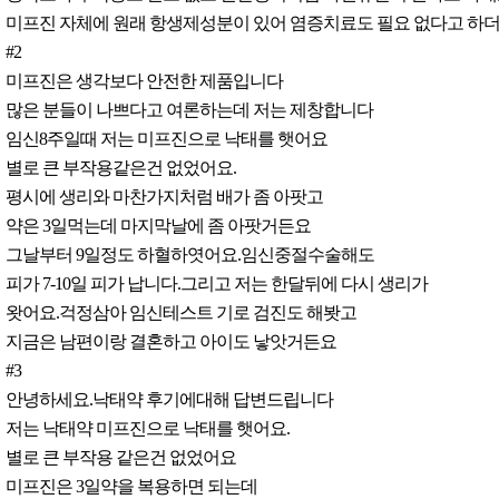
미프진 자체에 원래 항생제성분이 있어 염증치료도 필요 없다고 하더
#2
미프진은 생각보다 안전한 제품입니다
많은 분들이 나쁘다고 여론하는데 저는 제창합니다
임신8주일때 저는 미프진으로 낙태를 햇어요
별로 큰 부작용같은건 없었어요.
평시에 생리와 마찬가지처럼 배가 좀 아팟고
약은 3일먹는데 마지막날에 좀 아팟거든요
그날부터 9일정도 하혈하엿어요.임신중절수술해도
피가 7-10일 피가 납니다.그리고 저는 한달뒤에 다시 생리가
왓어요.걱정삼아 임신테스트 기로 검진도 해봣고
지금은 남편이랑 결혼하고 아이도 낳앗거든요
#3
안녕하세요.낙태약 후기에대해 답변드립니다
저는 낙태약 미프진으로 낙태를 햇어요.
별로 큰 부작용 같은건 없었어요
미프진은 3일약을 복용하면 되는데