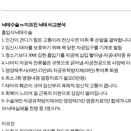
낙태수술 vs 미프진 낙태 비교분석
흡입식낙태수술
1. 인간이 견디기 힘든 고통이라 전신수면 마취 후 손발을 결박합니다
2. 임신시 태아를 보호하기 위해 꽉 닫힌 자궁입구를 기계로 벌림
3. 청소기보다 30배 강한 흡입기를 자궁에 삽입 빨아냄-자궁내막증 
4. 나머지 자궁속 잔류물은 규렛으로 긁어냄-자궁천공으로 사망에 
5. 영양제주사(10만-15만)와 자궁유착방지제(10만) 투여후 퇴원
6. 최소 2회 병원내원 염증치료가 필요(5만원)
7. 태아의 훼손이 크며 임산부의 육체적.정신적 고통이 큽니다.
8. 회복이 느리며 질 근육의 이완으로 성감이 떨어집니다.
9. 수술50만 자궁유착방지제10만 영양제15만 염증치료5만 합계70-12
10.낙태실패율 천명 중 1명 0.1%
미프진