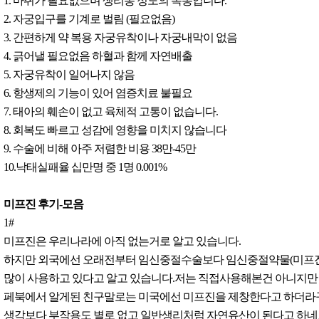
1. 마취가 필요없으며 생리통 정도의 복통입니다.
2. 자궁입구를 기계로 벌림 (필요없음)
3. 간편하게 약 복용 자궁유착이나 자궁내막이 없음
4. 긁어낼 필요없음 하혈과 함께 자연배출
5. 자궁유착이 일어나지 않음
6. 항생제의 기능이 있어 염증치료 불필요
7. 태아의 훼손이 없고 육체적 고통이 없습니다.
8. 회복도 빠르고 성감에 영향을 미치지 않습니다
9. 수술에 비해 아주 저렴한 비용 38만-45만
10.낙태실패율 십만명 중 1명 0.001%
미프진 후기-모음
1#
미프진은 우리나라에 아직 없는거로 알고 있습니다.
하지만 외국에선 오래전부터 임신중절수술보다 임신중절약물(미프진
많이 사용하고 있다고 알고 있습니다.저는 직접사용해본건 아니지만
페북에서 알게된 친구말로는 미국에선 미프진을 제창한다고 하더라
생각보다 부작용도 별로 없고 일반생리처럼 자연유산이 된다고 하