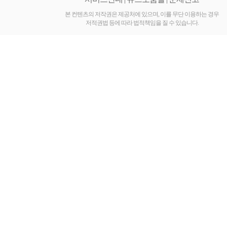
진
공
본 컨텐츠의 저작권은 제공처에 있으며, 이를 무단 이용하는 경우
저적권법 등에 따라 법적책임을 질 수 있습니다.
식
유
통
몰
낙
태
유
도
제
부
작
용
미
프
진