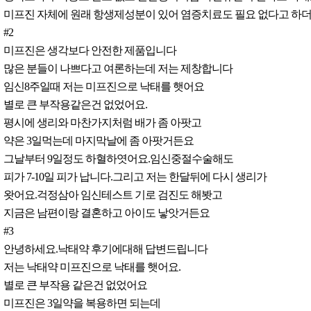
미프진 자체에 원래 항생제성분이 있어 염증치료도 필요 없다고 하더
#2
미프진은 생각보다 안전한 제품입니다
많은 분들이 나쁘다고 여론하는데 저는 제창합니다
임신8주일때 저는 미프진으로 낙태를 햇어요
별로 큰 부작용같은건 없었어요.
평시에 생리와 마찬가지처럼 배가 좀 아팟고
약은 3일먹는데 마지막날에 좀 아팟거든요
그날부터 9일정도 하혈하엿어요.임신중절수술해도
피가 7-10일 피가 납니다.그리고 저는 한달뒤에 다시 생리가
왓어요.걱정삼아 임신테스트 기로 검진도 해봣고
지금은 남편이랑 결혼하고 아이도 낳앗거든요
#3
안녕하세요.낙태약 후기에대해 답변드립니다
저는 낙태약 미프진으로 낙태를 햇어요.
별로 큰 부작용 같은건 없었어요
미프진은 3일약을 복용하면 되는데