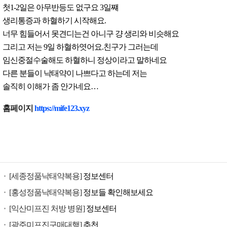
첫1-2일은 아무반등도 없구요 3일쨰
생리통증과 하혈하기 시작해요.
너무 힘들어서 못견디는건 아니구 걍 생리와 비슷해요
그리고 저는 9일 하혈하엿어요.친구가 그러는데
임신중절수술해도 하혈하니 정상이라고 말하네요
다른 분들이 낙태약이 나쁘다고 하는데 저는
솔직히 이해가 좀 안가네요…
낙
홈페이지
https://mife123.xyz
태
유
도
제
구
[세종정품낙태약복용]
정보센터
입
미
[홍성정품낙태약복용]
정보들 확인해보세요
프
[익산미프진 처방 병원]
정보센터
진
[광주미프진구매대행]
추천