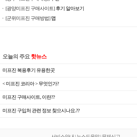
공
[광양미프진 구매사이트]
후기 알아보기
식
[군위미프진 구매방법]
맵
미
프
진,
미
프
오늘의 주요
핫뉴스
진
가
미프진 복용후기 유용한곳
격,
미
< 미프진 코리아 > 무엇인가?
프
미프진 구매사이트, 이란??
진
공
미프진 구입처 관련 정보 찾으시나요.??
식,
미
프
서비스안내 | 뉴스도움말 | 문제신고