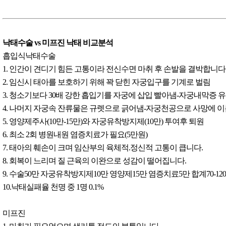
낙태수술 vs 미프진 낙태 비교분석
흡입식낙태수술
1. 인간이 견디기 힘든 고통이라 전신수면 마취 후 손발을 결박합니다
2. 임신시 태아를 보호하기 위해 꽉 닫힌 자궁입구를 기계로 벌림
3. 청소기보다 30배 강한 흡입기를 자궁에 삽입 빨아냄-자궁내막증 
4. 나머지 자궁속 잔류물은 규렛으로 긁어냄-자궁천공으로 사망에 
5. 영양제주사(10만-15만)와 자궁유착방지제(10만) 투여후 퇴원
6. 최소 2회 병원내원 염증치료가 필요(5만원)
7. 태아의 훼손이 크며 임산부의 육체적.정신적 고통이 큽니다.
8. 회복이 느리며 질 근육의 이완으로 성감이 떨어집니다.
9. 수술50만 자궁유착방지제10만 영양제15만 염증치료5만 합계70-12
10.낙태실패율 천명 중 1명 0.1%
미프진