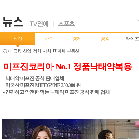
최신
사회
경제
랭킹
라이
경제
금융
산업
정치
사회
IT.과학
부동산
미프진코리아 No.1 정품낙태약복용
- 낙태약 미프진 공식 판매업체
- 미국산 미프진 MIFEGYNE 350,000 원
- 간편하고 안전한 먹는 냑태약 미프진 공식 판매 업체