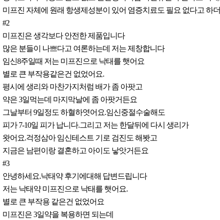
미프진 자체에 원래 항생제성분이 있어 염증치료도 필요 없다고 하더
#2
미프진은 생각보다 안전한 제품입니다
많은 분들이 나쁘다고 여론하는데 저는 제창합니다
임신8주일때 저는 미프진으로 낙태를 햇어요
별로 큰 부작용같은건 없었어요.
평시에 생리와 마찬가지처럼 배가 좀 아팟고
약은 3일먹는데 마지막날에 좀 아팟거든요
그날부터 9일정도 하혈하엿어요.임신중절수술해도
피가 7-10일 피가 납니다.그리고 저는 한달뒤에 다시 생리가
왓어요.걱정삼아 임신테스트 기로 검진도 해봣고
지금은 남편이랑 결혼하고 아이도 낳앗거든요
#3
안녕하세요.낙태약 후기에대해 답변드립니다
저는 낙태약 미프진으로 낙태를 햇어요.
별로 큰 부작용 같은건 없었어요
미프진은 3일약을 복용하면 되는데