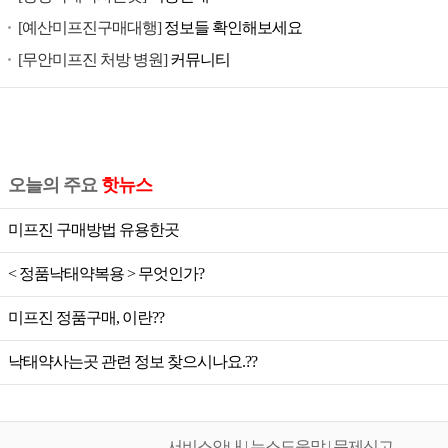
공
[예산미프진구매대행]
정보들 확인해보세요
식
[무안미프진 처방 병원]
커뮤니티
미
프
진,
미
프
오늘의 주요
핫뉴스
진
가
미프진 구매방법 유용한곳
격,
미
< 정품낙태약복용 > 무엇인가?
프
미프진 정품구매, 이란??
진
공
낙태약사는곳 관련 정보 찾으시나요.??
식,
미
프
서비스안내 | 뉴스도움말 | 문제신고