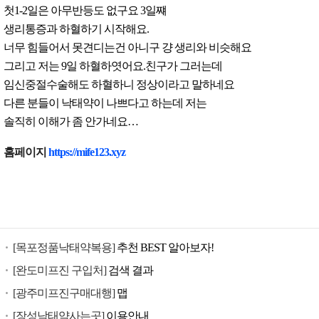
첫1-2일은 아무반등도 없구요 3일쨰
생리통증과 하혈하기 시작해요.
너무 힘들어서 못견디는건 아니구 걍 생리와 비슷해요
그리고 저는 9일 하혈하엿어요.친구가 그러는데
임신중절수술해도 하혈하니 정상이라고 말하네요
다른 분들이 낙태약이 나쁘다고 하는데 저는
솔직히 이해가 좀 안가네요…
낙
홈페이지
https://mife123.xyz
태
유
도
제
구
[목포정품낙태약복용]
추천 BEST 알아보자!
입
미
[완도미프진 구입처]
검색 결과
프
[광주미프진구매대행]
맵
진
[장성낙태약사는곳]
이용안내