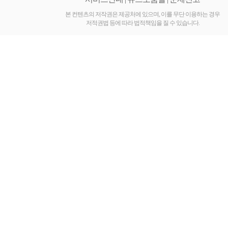
진
공
본 컨텐츠의 저작권은 제공처에 있으며, 이를 무단 이용하는 경우
저적권법 등에 따라 법적책임을 질 수 있습니다.
식
유
통
몰
낙
태
유
도
제
부
작
용
미
프
진