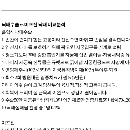
낙태수술 vs 미프진 낙태 비교분석
흡입식낙태수술
1. 인간이 견디기 힘든 고통이라 전신수면 마취 후 손발을 결박합니다
2. 임신시 태아를 보호하기 위해 꽉 닫힌 자궁입구를 기계로 벌림
3. 청소기보다 30배 강한 흡입기를 자궁에 삽입 빨아냄-자궁내막증 
4. 나머지 자궁속 잔류물은 규렛으로 긁어냄-자궁천공으로 사망에 
5. 영양제주사(10만-15만)와 자궁유착방지제(10만) 투여후 퇴원
6. 최소 2회 병원내원 염증치료가 필요(5만원)
7. 태아의 훼손이 크며 임산부의 육체적.정신적 고통이 큽니다.
8. 회복이 느리며 질 근육의 이완으로 성감이 떨어집니다.
9. 수술50만 자궁유착방지제10만 영양제15만 염증치료5만 합계70-12
10.낙태실패율 천명 중 1명 0.1%
미프진