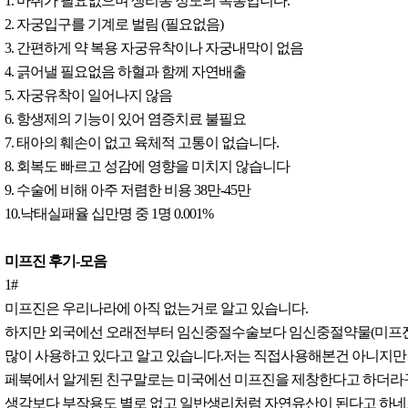
1. 마취가 필요없으며 생리통 정도의 복통입니다.
2. 자궁입구를 기계로 벌림 (필요없음)
3. 간편하게 약 복용 자궁유착이나 자궁내막이 없음
4. 긁어낼 필요없음 하혈과 함께 자연배출
5. 자궁유착이 일어나지 않음
6. 항생제의 기능이 있어 염증치료 불필요
7. 태아의 훼손이 없고 육체적 고통이 없습니다.
8. 회복도 빠르고 성감에 영향을 미치지 않습니다
9. 수술에 비해 아주 저렴한 비용 38만-45만
10.낙태실패율 십만명 중 1명 0.001%
미프진 후기-모음
1#
미프진은 우리나라에 아직 없는거로 알고 있습니다.
하지만 외국에선 오래전부터 임신중절수술보다 임신중절약물(미프진
많이 사용하고 있다고 알고 있습니다.저는 직접사용해본건 아니지만
페북에서 알게된 친구말로는 미국에선 미프진을 제창한다고 하더라
생각보다 부작용도 별로 없고 일반생리처럼 자연유산이 된다고 하